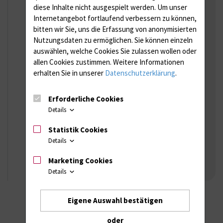
Fragestellung, wie auf dem
diese Inhalte nicht ausgespielt werden.
Um unser
Überweisungsschein der
Internetangebot fortlaufend verbessern zu können,
Augenarztpraxis formuliert -
bitten wir Sie, uns die Erfassung von anonymisierten
unpräzise Email-Anfragen
Nutzungsdaten zu ermöglichen.
Sie können einzeln
auswählen, welche Cookies Sie zulassen wollen oder
können aus Zeitgründen nicht
allen Cookies zustimmen. Weitere Informationen
beantwortet werden:
erhalten Sie in unserer
Datenschutzerklärung
.
gesetzlich versicherte Patienten: uak-
poliklinik{bei}med.uni-rostock.de ---
Erforderliche Cookies
Tel.: 0381 494 8649 und 0381 494 148649
Details
--- privatversicherte ambulante
Patienten: sekretariat.uak{bei}med.uni-
Statistik Cookies
rostock.de --- Tel.: 0381 494 8501
Details
Anmeldeformular_zur_ambulanten_Sprechstund
Marketing Cookies
[361 KB]
Details
Eigene Auswahl bestätigen
oder