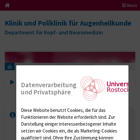
Menü
Klinik und Poliklinik für Augenheilkunde
Department für Kopf- und Neuromedizin
Sprechstunden-Anmeldung
Sprechstunden-Anmeldung
Datenverarbeitung
und Privatsphäre
Diese Website benutzt Cookies, die für das
Wegen der Zuordnung zur
Funktionieren der Website erforderlich sind.
Zur
passenden Sprechstunde bitte
Darstellung einiger interessenbezogener Inhalte
nur emailen mit genauer
setzen wir Cookies ein, die als Marketing-Cookies
qualifiziert sind. Ohne Ihre Zustimmung können